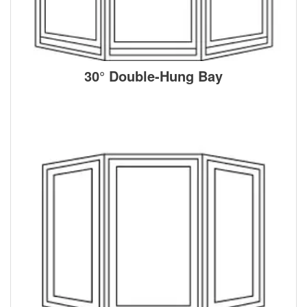
30° Double-Hung Bay