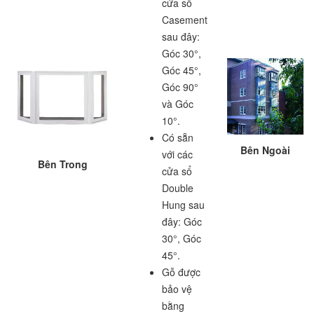
cửa sổ
Casement
sau đây:
Góc 30°,
Góc 45°,
Góc 90°
và Góc
10°.
Có sẵn
Bên Ngoài
với các
Bên Trong
cửa sổ
Double
Hung sau
đây: Góc
30°, Góc
45°.
Gỗ được
bảo vệ
bằng