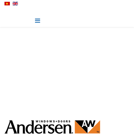
E-Series
Không Giới Hạn Khả Năng Sáng Tạo Của Bạn